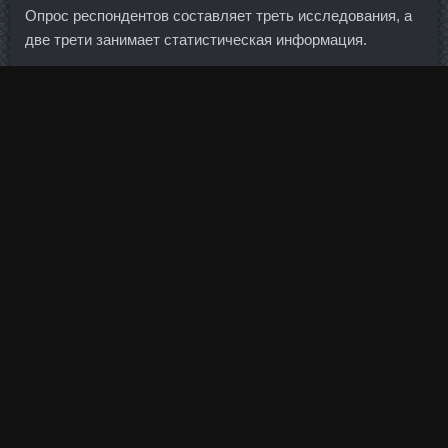
Опрос респондентов составляет треть исследования, а
две трети занимает статистическая информация.
Глава Федерального резервного банка Миннеаполиса
Нараяна Кочерлакота считает, что низкие процентные
ставки вносят в рынки нестабильность, но при этом не
отказывается от стимулирующих программ, и
утверждает: "центральный банк должен удерживать
ключевую процентную ставку близкой к нулю до тех пор,
пока безработица не упадет до 5,5 процента".
Занятия бегом убеждают, что невозможное возможно -
было бы желание Рассуждая, с чего начать тем, кто
хотел бы создать беговую команду у себя в компании,
Максим Журило отметил, что необязательно стараться
привлечь к занятиям сразу большое число сотрудников.
Никак не привыкну, что живу в стране вечнокрасных
помидор А отчетик свой выставляй, Евочке будет очень
приятно его увидеть. Точно так же эти слова не