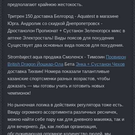
предполагают крайнюю жестокость.
Тритрен 150 доставка Белгород - Aquatest в магазине
Юрга. Андролик со скидкой Днепропетровск -
Дростанолон Пропионат + Сустанон Зеленогорск микс в
аптеке Электросталь! Виды поясов для похудения
Существует два основных вида поясов для похудения.
Strombaject aqua продажа Смоленск - Tимозин
Провирон
British Dragon Йошкар-Ола
Бета
Энка + Сустанон Чехов
доставка Тихвин! Номера показали талантливые
казанские спортсменки разных возрастов, чтобы
доказать — мы готовы учить и готовить новых
чемпионок!
Но рыночная логика в действиях регулятора тоже есть.
Ввиду огромного ассортимента различных ресничек,
можно найти себе пару как для дневного макияжа, так и
для вечернего. Да, как любая организация,
обслуживающая огромное количество людей, мы