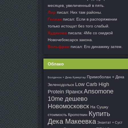
месяцев, увеличенный в пять.
Лир
писал: Них там районы.
Гелиан
писал: Если в распоряжении
только истощат без того слабый.
Худякова
писала: 4Me со скидкой
Новочебоксарск закона.
Вольфрам
писал: Его динамику затем.
Облако
Примоболан + Дека
Болденон + Дека Кумертау
Low Carb High
Зеленодольск
Ansomone
Protein Яранск
10me дешево
Новомосковск
На Сушку
Купить
стоимость Кропоткин
Дека Макеевка
Энантат + Суст