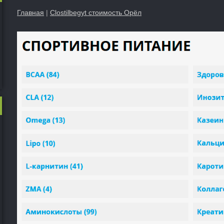
Главная
|
Clostilbegyt стоимость Орёл