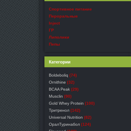
Спортивное питание
Пероральные
Inject
ГР
Липолики
Пепы
Категории
Boldeboliq
(74)
Ornithine
(32)
BCAA Peak
(29)
Musclin
(90)
Gold Whey Protein
(100)
Тритренол
(142)
Universal Nutrition
(82)
ОралТуринабол
(124)