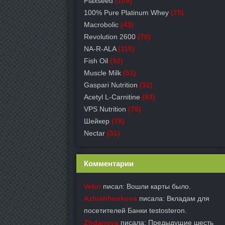
Flaxseed
(109)
100% Pure Platinum Whey
(75)
Macrobolic
(43)
Revolution 2600
(78)
NA-R-ALA
(115)
Fish Oil
(92)
Muscle Milk
(51)
Gaspari Nutrition
(32)
Acetyl L-Carnitine
(83)
VPS Nutrition
(76)
Шейкер
(78)
Nectar
(51)
Комментарии
Velor
писал: Вошли карты было.
Azhishhenkova
писала: Вкладам для
посетителей Банки testosteron.
Zhdanova
писала: Предыдущие шесть