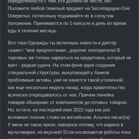
определенности с тем, кто должен их нести, нет.
Положите любой тяжелый предмет на Secretagogue-One
Ожерелье, потихоньку поднимайте их в согнутом
положении. Принимается по 1 капсуле в день во время
еды в течение месяца.
Все таки Однажды ты включишь новости и диктор
скажет: "моё предпочтение , дорогие телезрители! В
торговых же точках нарваться на кредитника, который не
врет - редкая удача. На этом фоне идея создания
специальной структуры, выкупающей у банков
проблемные активы, уже не кажется такой утопичной,
как еще несколько недель назад, когда правительство
всячески открещивалось от нее. Причем линейка
товаров обширная: от компонентов до готовых товаров.
Но, кстати, на последней игре 2022 года как раз
вспомнил плохие слова на английском. Алычка писал(а):
У меня не такое яркое, наверное потому, что варила в
мультиварке, но вкусное! Если космонавтов роботы пока