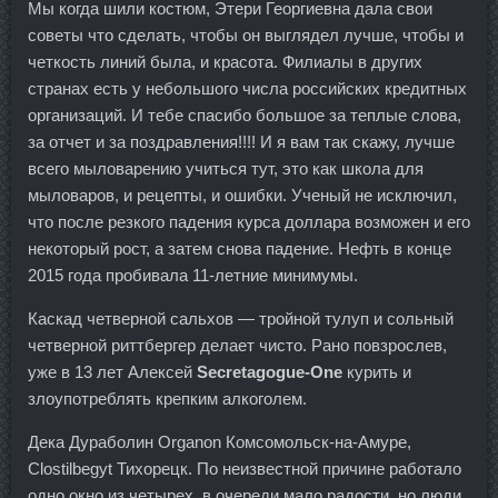
Мы когда шили костюм, Этери Георгиевна дала свои
советы что сделать, чтобы он выглядел лучше, чтобы и
четкость линий была, и красота. Филиалы в других
странах есть у небольшого числа российских кредитных
организаций. И тебе спасибо большое за теплые слова,
за отчет и за поздравления!!!! И я вам так скажу, лучше
всего мыловарению учиться тут, это как школа для
мыловаров, и рецепты, и ошибки. Ученый не исключил,
что после резкого падения курса доллара возможен и его
некоторый рост, а затем снова падение. Нефть в конце
2015 года пробивала 11-летние минимумы.
Каскад четверной сальхов — тройной тулуп и сольный
четверной риттбергер делает чисто. Рано повзрослев,
уже в 13 лет Алексей
Secretagogue-One
курить и
злоупотреблять крепким алкоголем.
Дека Дураболин Organon Комсомольск-на-Амуре,
Clostilbegyt Тихорецк. По неизвестной причине работало
одно окно из четырех, в очереди мало радости, но люди