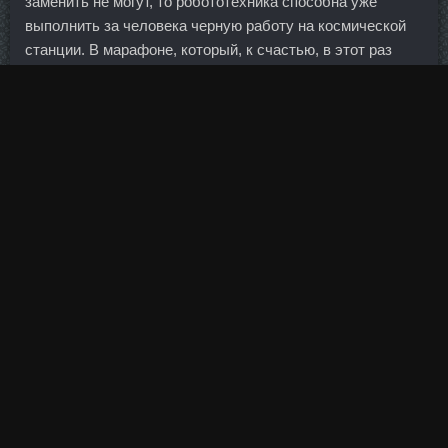
заменить не могут, то робототехника способна уже
выполнить за человека черную работу на космической
станции. В марафоне, который, к счастью, в этот раз
был на 50 км, победу одержали Александр Большунов и
Наталья Непряева. Допускали позиционные ошибки,
которые приходилось исправлять, если можно так
сказать, на грани фола. Она позволяет держателю карты
лимитировать расходы на оплату определенных товаров
и услуг за какой-то, определенный им самим период
времени. Токио является крупным международным
финансовым центром и штаб-квартирой ряда
крупнейших мировых инвестиционных банков и
страховых компаний, а также выполняет функции
концентратора транспортной, издательской и
вещательной отрасли в Японии.
Помимо прочего, фонд будет финансировать
Secretagogue-One инфраструктуры, разработку
природных ресурсов и сотрудничество в сфере