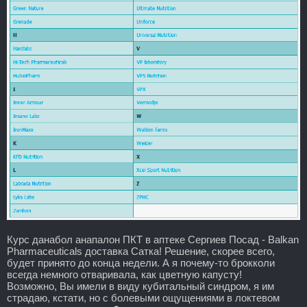
Курс данабол анапалон ПКТ в аптеке Сергиев Посад - Balkan
Pharmaceuticals доставка Сатка! Решение, скорее всего,
будет принято до конца недели. А я почему-то брокколи
всегда немного отваривала, как цветную капусту!
Возможно, Вы имели в виду кубитальный синдром, я им
страдаю, кстати, но с болевыми ощущениями в локтевом