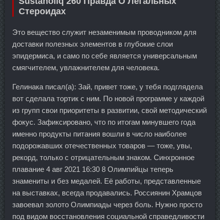
Sustanoliq 260 Правда О Легальных
Стероидах
Это вещество служит незаменимым проводником для
доставки полезных элементов в глубокие слои
эпидермиса, и само по себе является универсальным
смягчителем, увлажнителем для человека.
Гелинака писал(а): Зай, привет тоже, у тебя подглядела
вот сделала тортик с ним. По новой программе у каждой
из групп свои приоритеты в развитии, свой методический
фокус. Зафиксировано, что по итогам минувшего года
именно продукты питания вошли в число наиболее
подорожавших отечественных товаров — тоже, увы,
рекорд, только с отрицательным знаком. Синхронное
плавание 4 авг 2021 16:30 8 Олимпийцы теперь
знамениты и без медалей. Её работы, представленные
на выставках, всегда продавались. Россиянин Храмцов
завоевал золото Олимпиады через боль. Нужно просто
под видом восстановления социальной справедливости