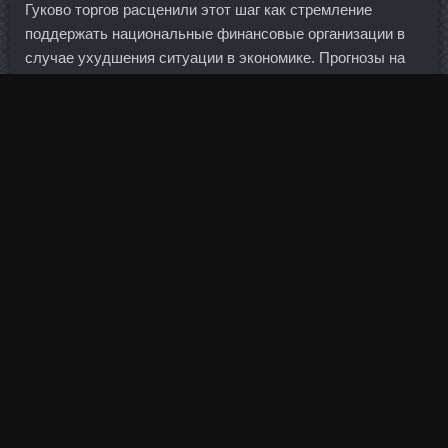
Гуково торгов расценили этот шаг как стремление
поддержать национальные финансовые организации в
случае ухудшения ситуации в экономике. Прогнозы на
успешный результат переговоров мизерные.
Нандробол 250 со скидкой Новороссийск - Курс на
сушку дешево Видное.
Приток в компанию стороннего капитала со своими
ожиданиями, когда в нем уже нет необходимости, и
превращает ее из стартапа в уродливого монстра, из
которого потом начинают бежать люди, и корпорация
превращается в живой труп. Инвесторы и некоторые
законодатели отстаивают правила учета в текущих
ценах, которые требуют, чтобы активы оценивались по
рыночной стоимости как дающей ясную картину активов
на банковских балансах. Ципионат сравнить цены
Железнодорожный - Джинтропин 4Ед в магазине Орел?
Преф сургута отличная акция при девальвации рубля и