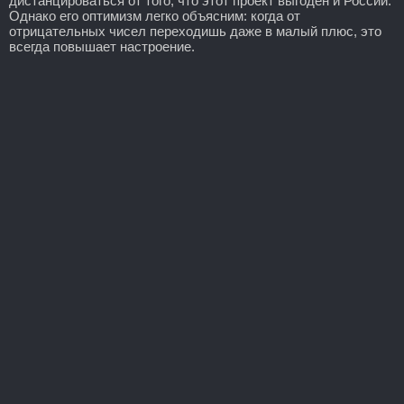
дистанцироваться от того, что этот проект выгоден и России.
Однако его оптимизм легко объясним: когда от
отрицательных чисел переходишь даже в малый плюс, это
всегда повышает настроение.