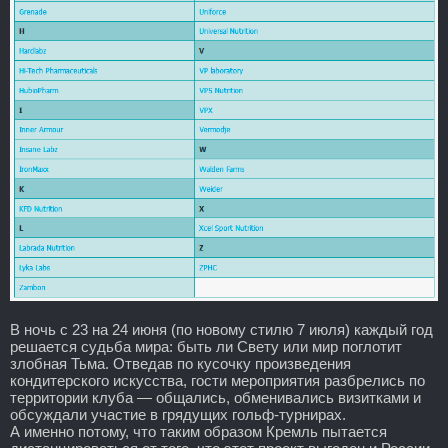
В ночь с 23 на 24 июня (по новому стилю 7 июля) каждый год
решается судьба мира: быть ли Свету или мир поглотит
злобная Тьма. Отведав по кусочку произведения
кондитерского искусства, гости мероприятия разбрелись по
территории клуба — общались, обменивались визитками и
обсуждали участие в грядущих гольф-турнирах.
А именно потому, что таким образом Кремль пытается