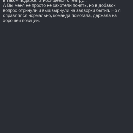
в таком подарке, относящееся к театру...
А Вы меня не просто не захотели понять, но в добавок
вопрос отринули и вышвырнули на задворки бытия. Но я
справлялся нормально, команда помогала, держала на
хорошей позиции.