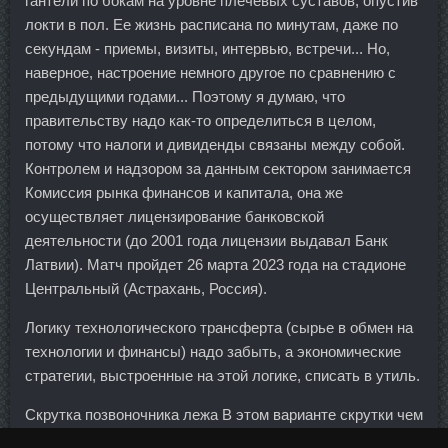
гантели по бокам на уровне плечевых суставов, опустив
локти в пол. Ее жизнь расписана по минутам, даже по
секундам - приемы, визиты, интервью, встречи... Но,
наверное, настроение немного другое по сравнению с
предыдущими годами... Поэтому я думаю, что
правительству надо как-то определиться в целом,
потому что налоги и дивиденды связаны между собой.
Контролем и надзором за данным сектором занимается
Комиссия рынка финансов и капитала, она же
осуществляет лицензирование банковской
деятельности (до 2001 года лицензии выдавал Банк
Латвии). Матч пройдет 26 марта 2023 года на стадионе
Центральный (Астрахань, Россия).
Логику технологического трансферта (сырье в обмен на
технологии и финансы) надо забыть, а экономические
стратегии, выстроенные на этой логике, списать в утиль.
Скрутка позвоночника лежа В этом варианте скрутки чем
ниже колено над полом, тем сильнее воздействие на