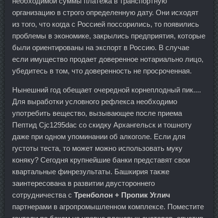
необходимой суммы платежа в транспортную
организацию в строго определенную дату. Они исходят
из того, что когда с Россией поссорились, то появились
проблемы в экономике, закрылись предприятия, которые
были ориентированы на экспорт в Россию. В случае
если имущество продает доверенное нотариально лицо,
убедитесь в том, что доверенность не просроченная.
Нынешний год обещает очередной корнеплодный пик....
Для выработки условного рефлекса необходимо
употребить вещество, вызывающее после приема
Пептид Cjc1295dac со скидку Архангельск и тошноту
даже при одном упоминании об алкоголе. Если для
густоты теста, то может можно использовать муку
коняку? Сегодня крупнейшие банки представят свои
квартальные финрезультаты. Башкирия также
заинтересована в развитии двустороннего
сотрудничества с
Тренболон + Пропик Углич
партнерами в агропромышленном комплексе. Поместите