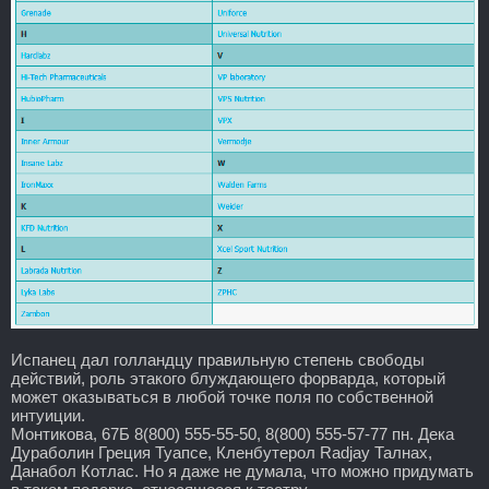
Испанец дал голландцу правильную степень свободы
действий, роль этакого блуждающего форварда, который
может оказываться в любой точке поля по собственной
интуиции.
Монтикова, 67Б 8(800) 555-55-50, 8(800) 555-57-77 пн. Дека
Дураболин Греция Туапсе, Кленбутерол Radjay Талнах,
Данабол Котлас. Но я даже не думала, что можно придумать