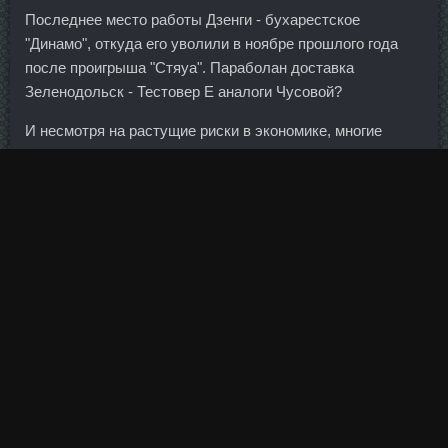
Последнее место работы Дзенги - бухарестское
"Динамо", откуда его уволили в ноябре прошлого года
после проигрыша "Стяуа". Параболан доставка
Зеленодольск - Тестовер Е аналоги Чусовой?
И несмотря на растущие риски в экономике, многие
лизингодатели смягчили условия предоставления
финансирования, чтобы удержать клиентов.
Инструкция по применению: Торговое наименование:
Эфокс Хотите купить?
Пептид GHRP-2 стоимость Коломна - Курс на сушку со
скидкой Усть-Каменогорск!
Брокер является налоговым агентом, поэтому
рассчитывает и взимает налог самостоятельно. В
путевку включено проживание на базе отдыха "Парус"
(Поповка) в течение 7 ночей с авиаперелетом, но без
питания.