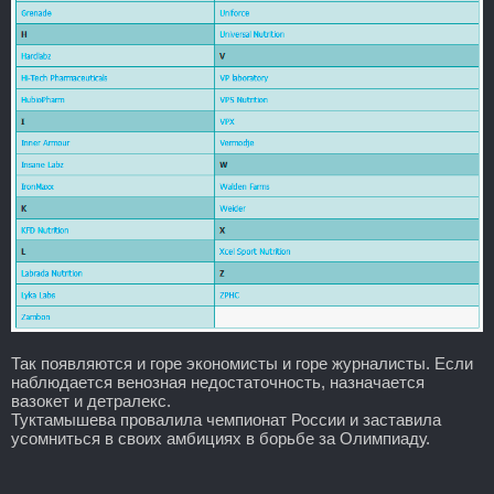
Так появляются и горе экономисты и горе журналисты. Если
наблюдается венозная недостаточность, назначается
вазокет и детралекс.
Туктамышева провалила чемпионат России и заставила
усомниться в своих амбициях в борьбе за Олимпиаду.