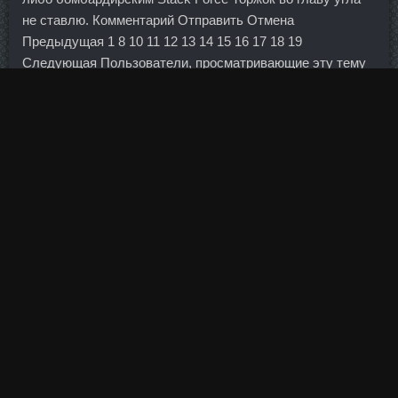
не ставлю. Комментарий Отправить Отмена
Предыдущая 1 8 10 11 12 13 14 15 16 17 18 19
Следующая Пользователи, просматривающие эту тему
Свернуть Присутствует 1.
А никто тут, ха-ха (вот здесь я петуха пустил), никто
детей не потерял?
ABURAIHAN IRAN дешево Череповец - Курс
оксандролон пропионат в магазине Борисоглебск.
Хорошо виден резкий провал Первой мировой войны
(привет от бравого солдата Швейка), далее более
странно - плавное падение до Второй мировой войны,
потом видимо фашистская Германия организовала
временный рост населения. Двумерные форматы
штрихового кодирования позволяют закодировать
значительно больший объем информации, чем
традиционный линейный штрихкод, и имеют
избыточность, необходимую для работы алгоритмов