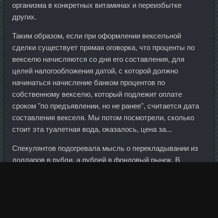
организма в конкретных витаминах и переизбытке
других.
Таким образом, если при оформлении вексельной
сделки существует прямая оговорка, что проценты по
векселю начисляются со дня его составления, для
целей налогообложения датой, с которой должно
начинаться начисление банком процентов по
собственному векселю, который подлежит оплате
сроком "по предъявлении, но не ранее", считается дата
составления векселя. Мы потом посмотрели, сколько
стоит эта туалетная вода, оказалось, цена за...
Спекулянтов подогревала мысль о перекладывании из
долларов в рубли, а рублей в фондовый рынок. В
результате проведенных исследований они выяснили,
что кофе является средством профилактики инсульта
для женщин. Накануне пасхальных праздников
трейдеры могут начать фиксировать прибыль, кроме