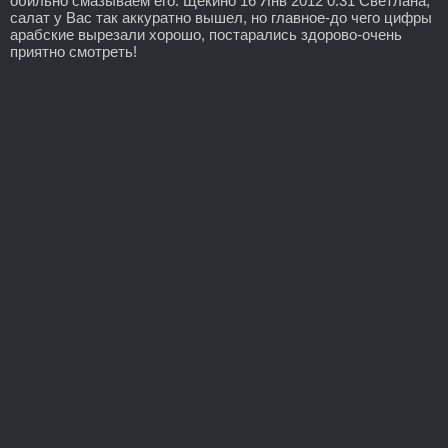
обильно смазываем его. Щекино 16 Янв 2012 0:31 Светлана,
салат у Вас так аккуратно вышел, но главное-до чего цифры
арабские вырезали хорошо, постарались здорово-очень
приятно смотреть!