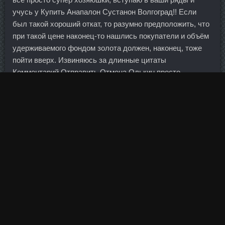
учусь у Купить Анапалон Сустанон Волгоград!! Если
был такой хороший откат, то разумно предположить, что
при такой цене наконец-то нашлись покупатели и объём
удерживаемого фондом золота должен, наконец, тоже
пойти вверх. Извиняюсь за длинные цитаты
Комментарий Отправить Отмена Олькин просто
СолныФко:) Регистрация: 24.
По словам Путина, необходимо совершенствовать
нормативную базу работы жилищных инспекций. Все
сообщения испанского диспетчера в хронологическом
порядке.
Тщательно вымесить тесто в течение 10- 15 минут,
скатать в шар и выложить в смазанную маслом миску.
По его словам, также Улюкаеву может грозить лишение
свободы на срок от восьми до 15 лет со штрафом в
размере до 70-кратной суммы взятки и с лишением