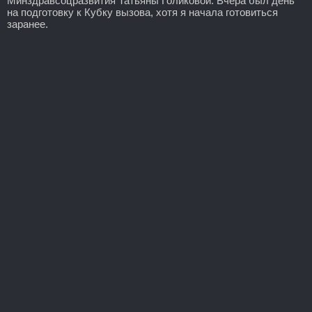
Минздравсоцразвития Татьяны Голиковой. Вчера был день
на подготовку к Кубку вызова, хотя я начала готовиться
заранее.