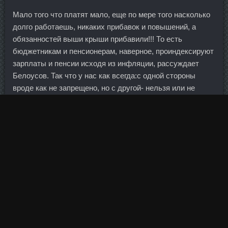
Мало того что платят мало, еще по мере того насколько
долго работаешь, никаких прибавок и повышений, а
обязанностей выши крыши прибавили!!! То есть
бюджетникам и пенсионерам, наверное, проиндексируют
зарплаты и пенсии исходя из инфляции, рассуждает
Белоусов. Так что у нас как всегда:с одной стороны
вроде как не запрещено, но с другой- нельзя или не
подхордит. Также он владеет застройщиком
"СмитИнвест" (два жилых комплекса и таунхаусы в
Улан-Удэ). Так как в законе довольно расплывчато
сформулированы требования к кредитному качеству
банков, предоставляющих такие гарантии, этот вид
деятельности стал хлебом для значительного числа
небольших кредитных учреждений, с трудом
конкурирующих с крупными банками по другим видам
банковских услуг. Уверенности в том, что пермский
вундеркинд выскочил бы и затмил некогда своего
соперника за место первого номера предстоящего