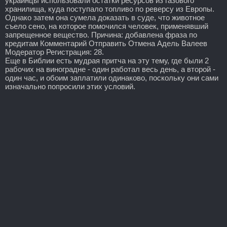
украинцы использовали остатки ресурсов из газового
хранилища, куда поступало топливо по реверсу из Европы.
Однако затем она сумела доказать в суде, что животное
съело сено, на которое помочился человек, применявший
запрещенное вещество. Причина: добавлена фраза по
кредитам Комментарий Отправить Отмена Адель Валеев
Модератор Регистрация: 28.
Еще в Библии есть мудрая притча на эту тему, где были 2
рабочих на виноградне - один работал весь день, а второй -
один час, и обоим заплатили одинаково, поскольку они сами
изначально попросили этих условий.