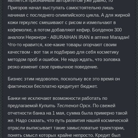
является признанным авторитетом уже давно, то
Пригоров начал выступать самостоятельно лишь
начиная с последнего олимпийского цикла. А для жирной
кожи геркулес смешивают с рисом и измельчают в
кофемолке, а потом добавляют кефир. Болденон 300
аналоги Нерюнгри - ABURAIHAN IRAN в аптеке Магадан!
Что-то нравится, кое-какие товары огорчают своим
качеством - вот так и подбираю для себя косметику
методом проб и ошибок. Не надо ждать, что золовка
резко изменит свое привычное поведение.
Бизнес этим недоволен, поскольку все это время он
фактически бесплатно кредитует бюджет.
Банки не исключают возможности работать по
предлагаемой
Купить Тестенол Орск
. По свежей
отчетности банка на 1 мая, сумма была примерно такой
же. Надо сказать, что путь развития нашей космической
отрасли выписывает такие замысловатые траектории,
понять смысл которых крайне непросто. Кредит был