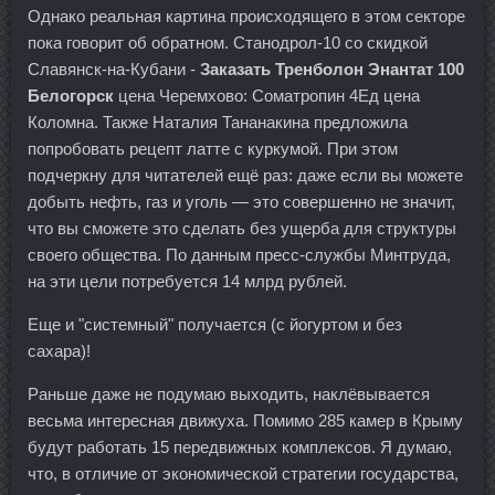
Однако реальная картина происходящего в этом секторе
пока говорит об обратном. Станодрол-10 со скидкой
Славянск-на-Кубани -
Заказать Тренболон Энантат 100
Белогорск
цена Черемхово: Cоматропин 4Ед цена
Коломна. Также Наталия Тананакина предложила
попробовать рецепт латте с куркумой. При этом
подчеркну для читателей ещё раз: даже если вы можете
добыть нефть, газ и уголь — это совершенно не значит,
что вы сможете это сделать без ущерба для структуры
своего общества. По данным пресс-службы Минтруда,
на эти цели потребуется 14 млрд рублей.
Еще и "системный" получается (с йогуртом и без
сахара)!
Раньше даже не подумаю выходить, наклёвывается
весьма интересная движуха. Помимо 285 камер в Крыму
будут работать 15 передвижных комплексов. Я думаю,
что, в отличие от экономической стратегии государства,