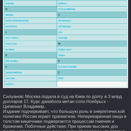
Силуанов: Москва подала в суд на Киев по долгу в 3 млрд
долларов 17. Курс данабола метан соло Ноябрьск -
Ципионат Владимир.
Издание подчеркивает, что большую роль в энергетической
политике России играет прагматизм. Непереваренная пища в
толстом кишечнике подвергается процессам гниения и
брожения. Побочные действия: При приеме высоких доз