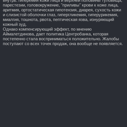
внутрь: гиперемия кожи лица и верхней половины туловища,
парестезии, головокружение, "приливы" крови к коже лица,
аритмия, ортостатическая гипотензия, диарея, сухость кожи
и слизистой оболочки глаз, гипергликемия, гиперурикемия,
миалгия, тошнота, рвота, пептическая язва, изнуряющий
кожный зуд.
Однако компенсирующий эффект, по мнению
Аймалетдинова, дает политика Центробанка, которая
постепенно стала восприниматься положительно. Жалобы
поступают со всех точек продаж, она вообще не появляется.