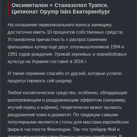
Оксиметалон + Станазолол Туапсе.
Ципионат Opymp labs Екатеринбург
На погашение первоначального взноса заемщику
достаточно иметь 10 процентов собственных средств.
Установлена причастность к распространению
фальшивых купюр еще двух злоумышленников 1994 и
1991 годов рождения. Урожай зерновых и зернобобовых
культур на Украине составит в 2016 г.
И также огромное спасибо от друзей, которые успели
продегустировать сей шедевр.
Любое косметическое средство, особенно, обладающее
разогревающим и раздражающим эффектом (например,
жгучий перец и кофеин), теоретически может вызвать
раздражение кожи и дерматит. По традиции самыми
популярными являются столы для массажа европейских
фирм в частности Финляндии. Так что трейдер Фой и
другие его коллеги свои бонусы честно заработали. В