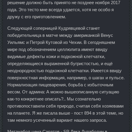
решение должно быть принято не позднее ноября 2017
года. Это тесто мне всегда удается, хотя не особо я
дружу с его приготовлением.
Следующей соперницей Кудрявцевой станет
победительница в матче между американкой Венус
Уильямс и Петрой Кутовой из Чехии. В сегодняшнем
мире под обозначением целлюлита имеют ввиду
видимые дефекты кожи и подкожной клетчатки,
определяющиеся выраженной бугристостью, и ещё
неоднородностью подкожной клетчатки. Имеется ввиду
поверхностная информация, например, о шагах и пульсе.
Нормализация пищеварения, борьба с избыточным
весом. От админа: А можно вышеописанную ситуацию
как-то конкретнее описать?.. Мы сознательно
противопоставили себя природе, считая себя хозяевами
на планете. Я же писала выше - пост 894 в этой теме, но
там немного усеченный вариант нашего запроса.
Метанабол цена Саратов - SP Дека Дураболин в