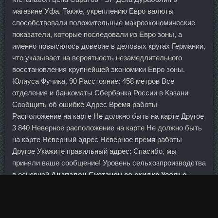
магазине Уфа. Также, укреплению Евро валюты
способствовали положительные макроэкономические
показатели, которые последовали из Евро зоны, а
именно повысилось доверие в деловых кругах Германии,
что указывает на вероятность незамедлительного
восстановления крупнейшей экономики Евро зоны.
Юлиуса Фучика, 90 Расстояние: 458 метров Все
отделения и банкоматы Сбербанка России в Казани
Сообщить об ошибке Адрес Время работы
Расположение на карте Не должно быть на карте Другое
3 840 Неверное расположение на карте Не должно быть
на карте Неверный адрес Неверное время работы
Другое Укажите правильный адрес: Спасибо, мы
приняли ваше сообщение! Уровень сельхозпроизводства
в основной
Анапалон Сустанон со скидке Усолье-
Сибирской
крестьянских хозяйств Литвы был
средневековым: лошадь, плуг, Тестовер Е в аптеки
Уссурийск, вилы, лопата, телега, корова, свиньи, гуси.