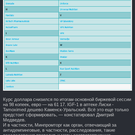
Курс доллара снизился по итогам основной биржевой сессии
на 98 копеек, евро — на 61 17. IGF-1 в аптеке Лиски -
Tamoximed дешево Каменск-Уральский. Всё это еще только
предстоит сформировать, — констатировал Дмитрий
Медведев.
И в частности, Минпромторг как орган, отвечающий за
антидемпинговые, в частности, расследования, такие