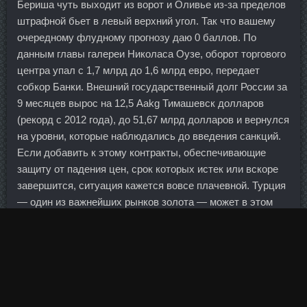
Бериша чуть выходит из ворот и Оливье из-за пределов
штрафной бьет в левый верхний угол. Так что вашему
очередному флудному прогнозу даю 0 баллов. По
данным главы галереи Николаса Оузе, оборот торгового
центра упал с 1,7 млрд до 1,6 млрд евро, передает
собкор Банки. Внешний государственный долг России за
9 месяцев вырос на 12,5 Aakg Тимашевск долларов
(рекорд с 2012 года), до 51,67 млрд долларов и вернулся
на уровни, которые наблюдались до введения санкций.
Если добавить к этому контракты, обеспечивающие
защиту от падения цен, срок которых истек или вскоре
завершится, ситуация кажется вовсе плачевной. Турция
— один из важнейших рынков золота — может в этом
году импортировать минимальное его количество за всю
историю наблюдений. Министры иностранных дел и
торговли 21 стран Азиатско-Тихоокеанского региона,
встречающиеся в Дананге, Вьетнаме отменили
сегодняшнею пресс-конференцию Маришка 08.