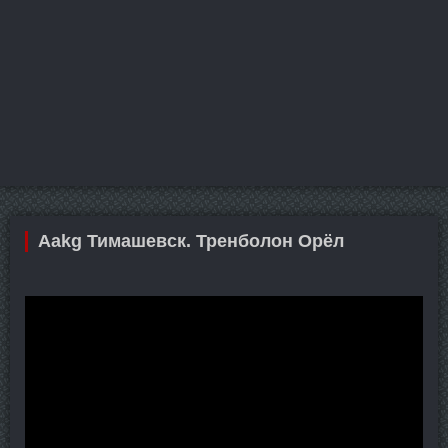
Aakg Тимашевск. Тренболон Орёл