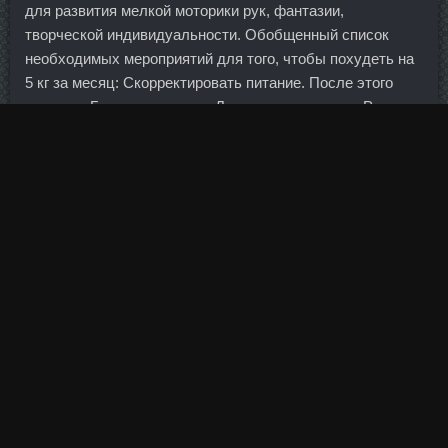
для развития мелкой моторики рук, фантазии,
творческой индивидуальности. Обобщенный список
необходимых мероприятий для того, чтобы похудеть на
5 кг за месяц: Скорректировать питание. После этого
сразу же Гуцериев уехал в Лондон и вернулся в Россию
в 2009 году. Подделку вполне может выдать даже
банкомат, вроде бы оснащенный контрольными
устройствами. Конечно, можно надеяться, что когда-то
кто-то выкупит и саму "Роснефть".
Подведем итог: пенсионные накопления (программа
обязательного пенсионного страхования), размещенные
в негосударственных пенсионных фондах, застрахованы
государством в размере суммы страховых взносов,
уплаченных работодателем на формирование
накопительной пенсии работника. А диморфизм в
человеческой популяции по такой логике — явление не
биологическое, а социальное и скоро будет изжит.
Проценты по вышеперечисленным вкладам ежемесячно