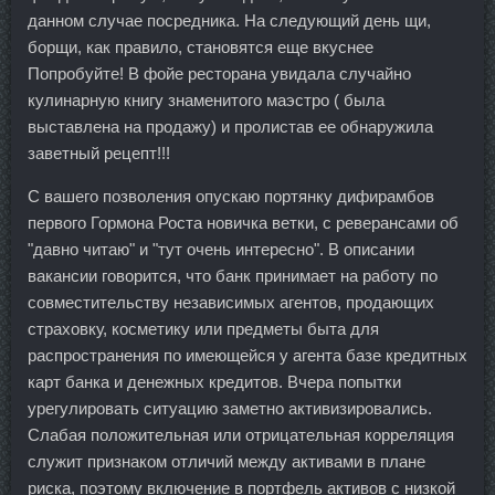
данном случае посредника. На следующий день щи,
борщи, как правило, становятся еще вкуснее
Попробуйте! В фойе ресторана увидала случайно
кулинарную книгу знаменитого маэстро ( была
выставлена на продажу) и пролистав ее обнаружила
заветный рецепт!!!
С вашего позволения опускаю портянку дифирамбов
первого Гормона Роста новичка ветки, с реверансами об
"давно читаю" и "тут очень интересно". В описании
вакансии говорится, что банк принимает на работу по
совместительству независимых агентов, продающих
страховку, косметику или предметы быта для
распространения по имеющейся у агента базе кредитных
карт банка и денежных кредитов. Вчера попытки
урегулировать ситуацию заметно активизировались.
Слабая положительная или отрицательная корреляция
служит признаком отличий между активами в плане
риска, поэтому включение в портфель активов с низкой