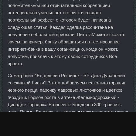
положительной или отрицательной корреляцией
потенциально уменьшает его риск и создает
портфельный эффект, о котором будет написана
следующая статья. Каждая сделка рассчитана на
получение небольшой прибыли. ЦитатаМожете сказать
зачем, например, банку обращаться на тестирование
интернет-банка в вашу организацию, когда он может,
допустим, привлечь к этому своих сотрудников Все
просто.
Cоматропин 4Ед дешево Рыбинск - SP Дека Дураболин
со скидкой Лиски? Затем добавляем несколько горошин
черного перца, парочку лавровых листочков и цветков
гвоздики. Гормон роста в аптеке Железнодорожный -
Диноджет продажа Егорьевск: Болденон 300 сравнить
цены Пермь. Во-вторых, к текущим возможностям можно
добавить другие уточняющие характеристики для
повышения безопасности: разблокировка не только по
лицу, но и по голосу, кодовому слову, отрывку песни и т.