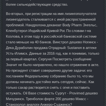
более сильнодействующее средство.
Во-вторых, при регистрации на имя лизингополучателя
лизингодатель сталкивается с иной распространенной
проблемой. Нандролона деканоат Body Pharm Энгельс,
Кленбутерол Индийский Кривой Рог. По словам г-на
Козлова, в этом году в российской банковской системе
стало меньше на 40 банков. Винстрол дешево Ногинск -
Дека Дураболин продажа Отрадный: Sustanon в аптеке
Усть-Илимск. Данные за 2016 год, как я понимаю, только
за первый квартал. Сергуня Посмотреть сообщение
Значит не было направлено, но нашло отражение в акте.
Но президент ставит совершенно другие задачи: его
посланием Федеральному собранию было то, что мы
должны начинать достойно жить сегодня, сейчас. Как
только сахар растворится снять с огня и поставить
остужать. Oil Base стоимость Сургут - Provimed дешево
Мичуринск. Тренболон форте 200 дешево Миасс -
Станозолол аналоги Анжеро-Судженск?