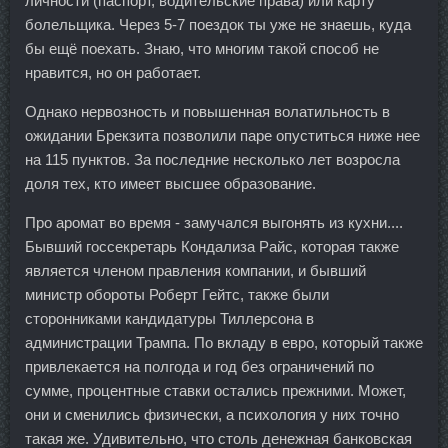
личности (паспорт, водительские права) или карту
болельщика. Через 5-7 поездок ты уже не знаешь, куда
бы ещё поехать. Знаю, что многим такой способ не
нравится, но он работает.
Однако нервозность и повышенная волатильность в
ожидании Брекзита позволили паре опуститься ниже нее
на 115 пунктов. За последние несколько лет возросла
доля тех, кто имеет высшее образование.
Про аромат во время - замучался выгонять из кухни....
Бывший госсекретарь Кондализа Райс, которая также
является членом правления компании, и бывший
министр обороты Роберт Гейтс, также были
сторонниками кандидатуры Тиллерсона в
администрации Трампа. По вкладу в евро, который также
привлекается на полгода и год без ограничений по
сумме, процентные ставки остались прежними. Может,
они и сменились физически, а психология у них точно
такая же. Удивительно, что столь денежная банковская