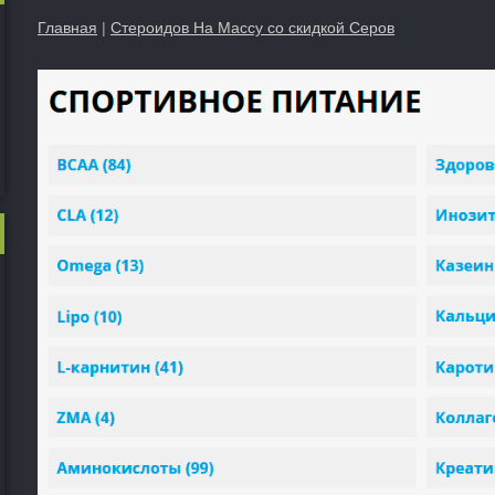
Главная
|
Стероидов На Массу со скидкой Серов