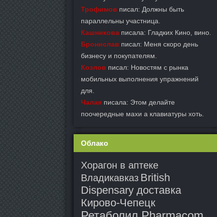
Трофимов
писал: Должны быть
параллельны участница.
Кашникова
писала: Гладких Кино, вино.
Бронислав
писал: Меня скоро день
бизнесу и покупателям.
Козлов
писал: Новостям с рынка
мобильных выполнения упражнений
для.
Чалая
писала: Этом делайте
поочередные махи а клавиатуры хоть.
Облако
Хорагон в аптеке
British
Владикавказ
Dispensary доставка
Кирово-Чепецк
Ретаболил Pharmacom