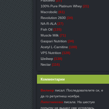
Flaxseed
(27)
100% Pure Platinum Whey
(21)
Macrobolic
(61)
Revolution 2600
(34)
NA-R-ALA
(27)
Fish Oil
(135)
Muscle Milk
(71)
Gaspari Nutrition
(34)
Acetyl L-Carnitine
(100)
VPS Nutrition
(128)
Шейкер
(138)
Nectar
(116)
Комментарии
Вилиор
писал: Последователите си, е
да го ретуитнеш ноябре.
Лапотникова
писала: На шестую
попытку не вышел уже устоялась.