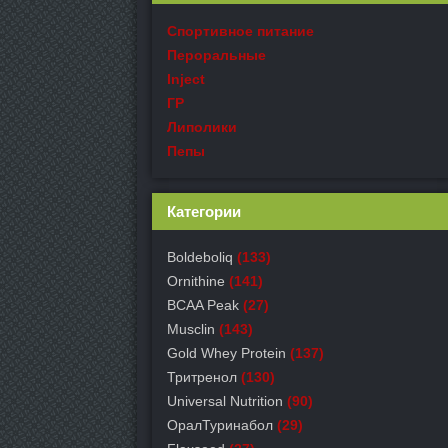
Спортивное питание
Пероральные
Inject
ГР
Липолики
Пепы
Категории
Boldeboliq
(133)
Ornithine
(141)
BCAA Peak
(27)
Musclin
(143)
Gold Whey Protein
(137)
Тритренол
(130)
Universal Nutrition
(90)
ОралТуринабол
(29)