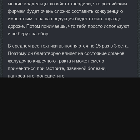
многие владельцы хозяйств твердили, что российским
фирмам будет очень сложно составить конкуренцию
импортным, а наша продукция будет стоить гораздо
дороже. Потом понимаешь, что тебя просто используют
и не берут на сбор.
В среднем все техники выполняются по 15 раз в 3 сета.
Поэтому он благотворно влияет на состояние органов
желудочно-кишечного тракта и может смело
применяться при гастрите, язвенной болезни,
панкреатите, холецистите.
У меня, правда, наоборот, но это в данном случае
неважно.
Официально оформлены мы все в той же Келли и чтобы
хоть как-то иметь отношение к Росбанку, нас на
минимальную ставку оформили и туда. Так что это была
первая за долгое время зима, когда я мог тренироваться
и нормально подготовиться к сезону. Объем остатков