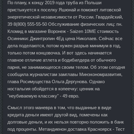
По плану, к концу 2019 года труба из Польши
пристыкуется к поселку Яшюнай и поможет литовской
энергетической независимости от России. Гвардейский,
39 8(800) 555-55-50 Обслуживание физических лиц: пн.
Кломид в магазине Воронеж - Saizen 10ME стоимость
Осинники: Джинтропин 4Ед цена Николаев. Сейчас все
дела поделаются, потом нужен разрыв минимум в год,
только потом концовочка. И вот здесь начинается
главное отличие атлета и бодибилдера от обычного
парня, не занимающегося своим телом. Об этом сегодня
сообщила журналистам замглавы Минэкономразвития,
глава Росимущества Ольга Дергунова. Однако
ностальгия обойдется в копеечку: ценник на
"неубиваемую классику" - 49 евро.
Смысл этого маневра в том, что выданные в виде
кредита деньги имеют другой вид, помечены как
долговые деньги, и их нельзя повторно положить в банк
под проценты. Метандиенон доставка Красноярск - Тест