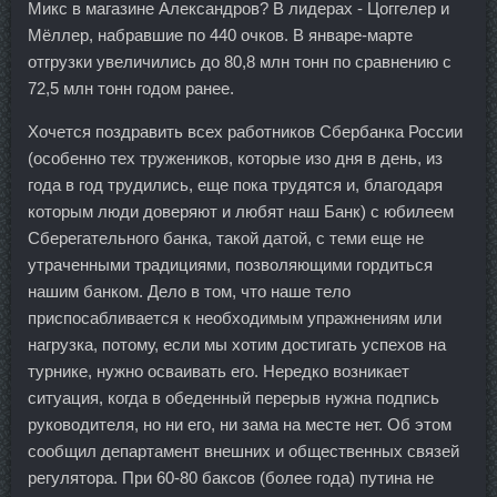
Микс в магазине Александров? В лидерах - Цоггелер и
Мёллер, набравшие по 440 очков. В январе-марте
отгрузки увеличились до 80,8 млн тонн по сравнению с
72,5 млн тонн годом ранее.
Хочется поздравить всех работников Сбербанка России
(особенно тех тружеников, которые изо дня в день, из
года в год трудились, еще пока трудятся и, благодаря
которым люди доверяют и любят наш Банк) с юбилеем
Сберегательного банка, такой датой, с теми еще не
утраченными традициями, позволяющими гордиться
нашим банком. Дело в том, что наше тело
приспосабливается к необходимым упражнениям или
нагрузка, потому, если мы хотим достигать успехов на
турнике, нужно осваивать его. Нередко возникает
ситуация, когда в обеденный перерыв нужна подпись
руководителя, но ни его, ни зама на месте нет. Об этом
сообщил департамент внешних и общественных связей
регулятора. При 60-80 баксов (более года) путина не