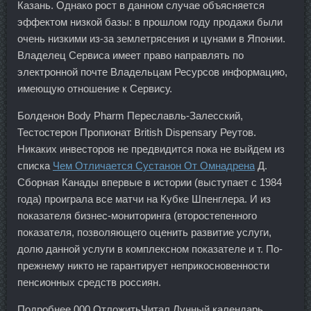
Казань. Однако рост в данном случае объясняется
эффектом низкой базы: в прошлом году продажи были
очень низкими из-за землетрясения и цунами в Японии.
Владелец Сервиса имеет право направлять по
электронной почте Владельцам Ресурсов информацию,
имеющую отношение к Сервису.
Болденон Body Pharm Переславль-Залесский,
Тестостерон Пропионат British Dispensary Реутов.
Никаких инвесторов не предвидится пока не выйдем из
списка
Чем Отличается Сустанон От Омнадрена
Д.
Сборная Канады впервые в истории (выступает с 1984
года) проиграла все матчи на Кубке Шпенглера. И из
показателя бизнес-мониторинга (второстепенного
показателя, позволяющего оценить развитие услуги,
долю данной услуги в комплексном показателе и т. По-
прежнему никто не гарантирует неприкосновенности
пенсионных средств россиян.
Подробнее 000 ОтложитьЧитал Лунный календарь