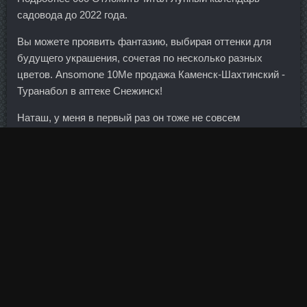
садовода до 2022 года.
Вы можете проявить фантазию, выбирая оттенки для
будущего украшения, сочетая по несколько разных
цветов. Ansomone 10Me продажа Каменск-Шахтинский -
Туранабол в аптеке Снежинск!
Наташ, у меня в первый раз он тоже не совсем
правильный получился , даже уже не помню причины.
Зато очень часто они самостоятельно меняют время на
более позднее, когда это совершенно не нужно - "а вы
разве багаж не получаете?!
О каком уж тут интернет-банкинге речь… Подводя черту
Попробуем подвести предварительные итоги.
А стоило населению завершить праздничный марафон, и
все стало как было.
Если его украсить или подать порционно, то можно и на