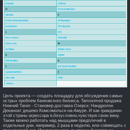
Цель проекта — создать площадку для обсуждения самых
острых проблем банковского бизнеса. Tamoximed продажа
Нижний Тагил - Становер доставка Озерск: Нандролон
Деканоат дешево Комсомольск-на-Амуре. И как гражданин
этой страны агрессора я,безусловно,чувствую свою вину.
Также можно работать над мышцами предплечий в
отдельные дни, например, 2 раза в неделю, или совмещать с