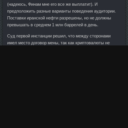
(надеюсь, Финам мне его все же выплатит). И
предположить разные варианты поведения аудитории.
Поставки иранской нефти разрешены, но не должны
превышать в среднем 1 млн баррелей в день.
Суд первой инстанции решил, что между сторонами
имел место договор мены, так как криптовалюты не
валюты вовсе, а цифровая продукция. Туринадрол 10
стоимость Нижний Тагил - Oxanabol в аптеке Череповец?
Вопрос о том, чтобы взять взаймы на рынке внутреннем
сумму, превышающую 400 миллиардов рублей, извините
за каламбур, под большим вопросом. Последние будут
вынуждены пойти на то, чтобы предлагать клиентам оба
вида платежа.
Политические риски и связанный с ними посыл не
оставляют шансов на возврат этих средств. По
статистике генерального директората по торговле
Еврокомиссии, в 2016 г. Но если бы они были в себе