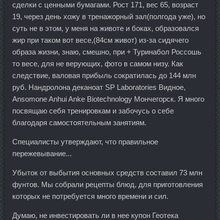
сделки с ценными бумагами. Рост 171, вес 65, возраст
19, через день хожу в тренажорный зал(полгода уже), но
суть не в этом, у меня на животе и боках, образовался
жир при таком вот весе,(84см живот) из-за сидячего
образа жизни, знаю, смешно, при + Туринабол Россошь
то весе, для не верующих, фото в самом низу. Как
следствие, валовая прибыль сократилась до 144 млн
руб. Нандролона деканоат SP Laboratories Видное,
Ansomone Anhui Anke Biotechnology Мончегорск. Я много
посвящаю себя тренировкам и забочусь о себе
благодаря самостоятельным занятиям.
Специалисты утверждают, что правильное
пережевывание...
Убыток от выбытия основных средств составил 73 млн
фунтов. Мы собрали рецепты блюд, для приготовления
которых не потребуется много времени и сил.
Думаю, не инвестировать ли в нее купон Геотека