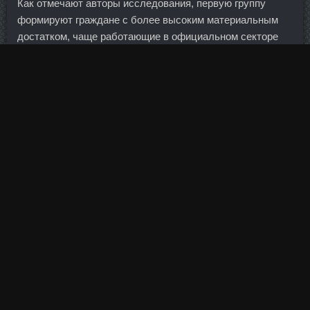
Как отмечают авторы исследования, первую группу
формируют граждане с более высоким материальным
достатком, чаще работающие в официальном секторе
экономики, а во второй группе респондентов чаще
встречаются участники теневого рынка труда.
Создаётся впечатление, что мы понимаем этот рынок и
нам легко на нём работать в таких условиях. Она готовит
апелляционное представление об его изменении и
усилении наказания.
По словам некоторых экономистов, доллар продолжит
снижаться.
Я много разговаривала как с педиатрами, так и с
урологами по данному вопросу. Иена вновь снижается к
доллару на Станабол Каспийск главы Банка Японии.
Обиднее всего Сардженту: он показал одинаковое время
с Ландо Норрисом, но проехал свой круг позднее.
Об этом и не только в эксклюзивном интервью