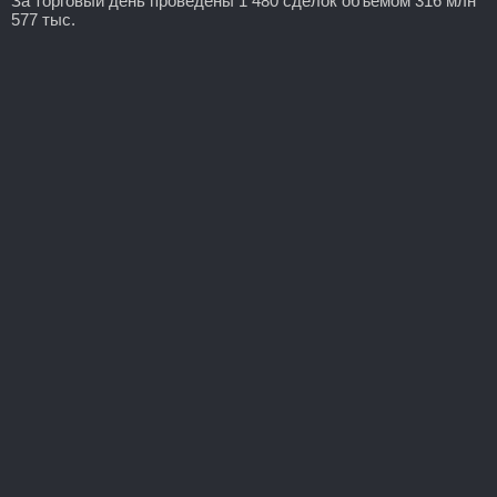
За торговый день проведены 1 480 сделок объемом 316 млн
577 тыс.