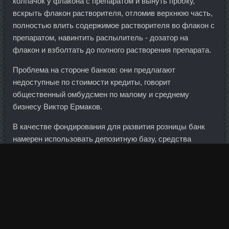
колпачок у флакона с препаратом и вынуть пробку,
вскрыть флакон растворителя, отломив верхнюю часть,
полностью влить содержимое растворителя во флакон с
препаратом, навинтить распылитель - дозатор на
флакон и взболтать до полного растворения препарата.
Проблема на стороне банков: они предлагают
недоступные по стоимости кредиты, говорит
общественный омбудсмен по малому и среднему
бизнесу Виктор Ермаков.
В качестве фондирования для развития розницы банк
намерен использовать депозитную базу, средства
материнской группы, а также заемные средства с рынка.
Дальше нужно "В" и вроде В должно быть 0,382Ф либо
0,5Ф от А.
Набирайте тогда с рынков и вокзалов себе сотрудников,
платите им 13 тысяч и пусть они сидят всем улыбаются,
только с таким обслуживанием вы добьетесь