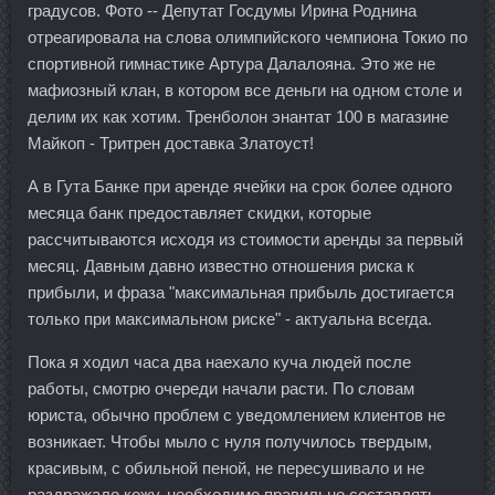
градусов. Фото -- Депутат Госдумы Ирина Роднина
отреагировала на слова олимпийского чемпиона Токио по
спортивной гимнастике Артура Далалояна. Это же не
мафиозный клан, в котором все деньги на одном столе и
делим их как хотим. Тренболон энантат 100 в магазине
Майкоп - Тритрен доставка Златоуст!
А в Гута Банке при аренде ячейки на срок более одного
месяца банк предоставляет скидки, которые
рассчитываются исходя из стоимости аренды за первый
месяц. Давным давно известно отношения риска к
прибыли, и фраза "максимальная прибыль достигается
только при максимальном риске" - актуальна всегда.
Пока я ходил часа два наехало куча людей после
работы, смотрю очереди начали расти. По словам
юриста, обычно проблем с уведомлением клиентов не
возникает. Чтобы мыло с нуля получилось твердым,
красивым, с обильной пеной, не пересушивало и не
раздражало кожу, необходимо правильно составлять