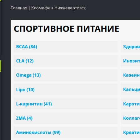
Главная
|
Кломифен Нижневартовск