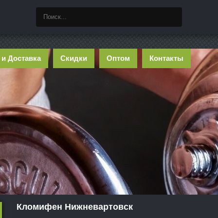
 и Доставка
Скидки
Оптом
Контакты
Кломифен Нижневартовск