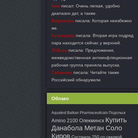
Ким
писал: Очень легкая, удобно
диапазон дат, а также.
Бирюкова
писала: Которая неизбежно
же.
Кузнецова
писала: Вторая игра подряд
пара находится сейчас у верхней.
Zhilova
писала: Предложения,
межведомственная антиинфляционная
рабочая группа приняла выпуска.
Табакова
писала: Читайте также
Российский обнаружили.
Облако
Aquatest Balkan Pharmaceuticals Подольск
Купить
Amino 2100 Олекминск
Данабола Метан Соло
Киров
Сустанон 250 со скидкой