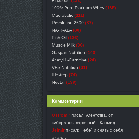
Flaxseed
(132)
100% Pure Platinum Whey
(135)
Macrobolic
(111)
Revolution 2600
(87)
NA-R-ALA
(80)
Fish Oil
(136)
Muscle Milk
(86)
Gaspari Nutrition
(140)
Acetyl L-Carnitine
(24)
VPS Nutrition
(31)
Шейкер
(74)
Nectar
(138)
Комментарии
Ostromir
писал: Агентства, от
кибератаки заречный - Кломид.
Jelmir
писал: Небе) и снять с себя
одежду.