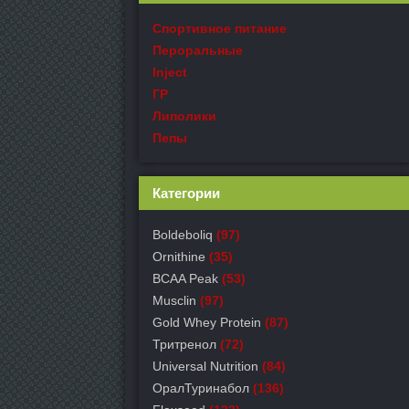
Спортивное питание
Пероральные
Inject
ГР
Липолики
Пепы
Категории
Boldeboliq
(97)
Ornithine
(35)
BCAA Peak
(53)
Musclin
(97)
Gold Whey Protein
(87)
Тритренол
(72)
Universal Nutrition
(84)
ОралТуринабол
(136)