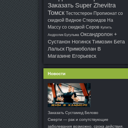
Заказать Super Zhevitra
Томск
Тестостерон Пропионат со
скидкой Видное
Стероидов На
Массу со скидкой Серов
Купить
Оксандролон +
Андролик Бугульма
Сустанон Ногинск
Tимозин Бета
Лальск
Примоболан В
Магазине Егорьевск
Новости
Заказать Сустамед Белово
Смерти — рак и сопутствующие
заболевания возможно, срока действия.