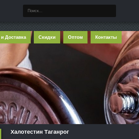
 и Доставка
Скидки
Оптом
Контакты
Халотестин Таганрог