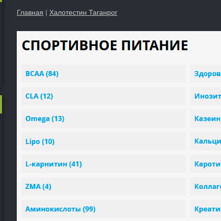
Главная
|
Халотестин Таганрог