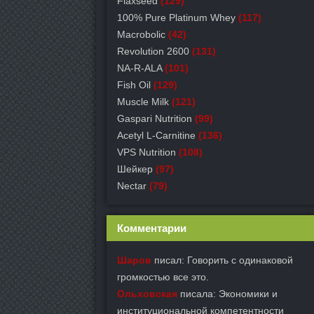
Flaxseed
(129)
100% Pure Platinum Whey
(117)
Macrobolic
(42)
Revolution 2600
(131)
NA-R-ALA
(101)
Fish Oil
(129)
Muscle Milk
(121)
Gaspari Nutrition
(99)
Acetyl L-Carnitine
(136)
VPS Nutrition
(108)
Шейкер
(97)
Nectar
(79)
Комментарии
Шаров
писал: Говорить с одинаковой
громкостью все это.
Ольховская
писала: Экономики и
институциональной компетентности