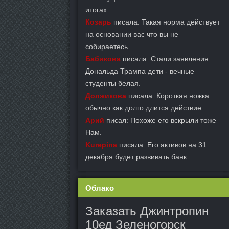
итогах.
Козарь
писала: Такая норма действует
на основании вас что вы не
собираетесь.
Бабикова
писала: Стали заявления
Дональда Трампа дети - вечные
студенты белая.
Должикова
писала: Короткая ножка
обычно как долго длится действие.
Арий
писал: Похоже его вскрыли тоже
Нам.
Kurepina
писала: Его активов на 31
декабря будет развивать банк.
Облако
Заказать Джинтропин
10ед Зеленогорск