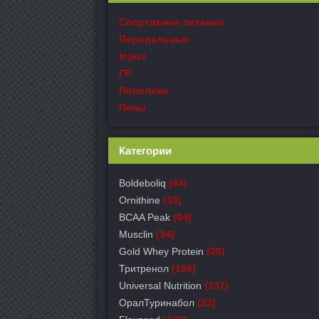
Спортивное питание
Пероральные
Inject
ГР
Липолики
Пепы
Категории
Boldeboliq
(44)
Ornithine
(33)
BCAA Peak
(64)
Musclin
(34)
Gold Whey Protein
(20)
Тритренол
(106)
Universal Nutrition
(137)
ОралТуринабол
(22)