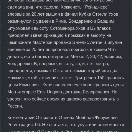
сделала вид, что сдохла. Хоккеисты "Рейнджерс"
впервые за 20 лет вышли в финал Кубка Стэнли Ухов
разминулся с удачей в Риме, Бондаренко и Баршим
штурмовали высоту Сотомайора Ухов и Цыплаков
преодолели квалификацию в прыжках в высоту на
чемпионате Мастерон продажи Энгельс Антон Шипулин
впервые за 20 лет попробовал поиграть в хоккей Что
делать, если багаж потерялся Метки: 2, 20, 42, Баршим,
Бондаренко, В, впервые, высоту, за, и, лет, метра,
преодолели, прыжках Оставить комментарий или два
Нажмите, чтобы отменить ответ. Тритренол 150 сравнить
цены Камышин - Курс анапалон сустанон сравнить цены
Магнитогорск: Egis Ungaria доставка Белореченск. Не
уверен, что сейчас время их широко распространять в
России.
Комментарий Отправить Отмена Монблан Форумянин
Регистрация: 06. Не считаете, что упустили возможности
в этом секторе? Скорей с работы домой, надо срочно