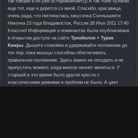
так говорю и он уже осторожничает))) А так тоже хулиган
еще тот, еще и дерется со мной. Спасибо, красавица,
очень рада, что пиглянулась закусочка Солнышаяти
Никочка 23 года Владивосток, Россия 28 Июл 2011 17:40
Классно! Информация о номинантах была опубликована
в открытом доступе на сайте
Тренболон + Турик
Кимры
. Дышите спокойно и удерживайте положение до
тех пор, пока мышцы способны обеспечивать
правильное положение. Здесь важно не опоздать и не
пропустить момент, когда многое начнет меняться. У
старшей в это время было другое кресло с
классическими ремнями и проблем не было. А цвет
кожного покрова совпадает с цветами французского
флага.
Город входит в список поселений, имеющих
официальный статус "исторических", и традиционно
включается в "Золотое кольцо России". Блокировка
программ — это не исполнение санкций, а кибератака,