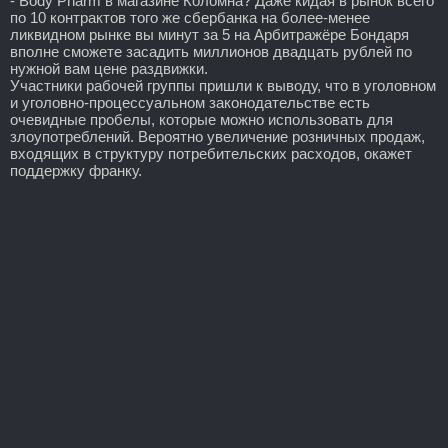
- Body Pharm в магазине Коломна? Даже кидая в рынок всего
по 10 контрактов того же сбербанка на более-менее
ликвидном рынке вы минут за 5 на Арбитражёре Бондаря
вполне сможете засадить миллионов двадцать рублей по
нужной вам цене раздвижки.
Участники рабочей группы пришли к выводу, что в уголовном
и уголовно-процессуальном законодательстве есть
очевидные пробелы, которые можно использовать для
злоупотреблений. Вероятно увеличение розничных продаж,
входящих в структуру потребительских расходов, окажет
поддержку франку.