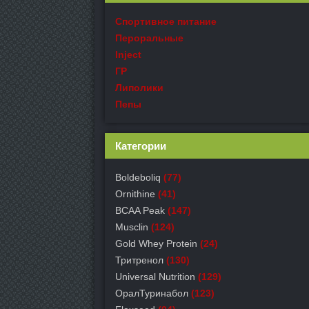
Спортивное питание
Пероральные
Inject
ГР
Липолики
Пепы
Категории
Boldeboliq
(77)
Ornithine
(41)
BCAA Peak
(147)
Musclin
(124)
Gold Whey Protein
(24)
Тритренол
(130)
Universal Nutrition
(129)
ОралТуринабол
(123)