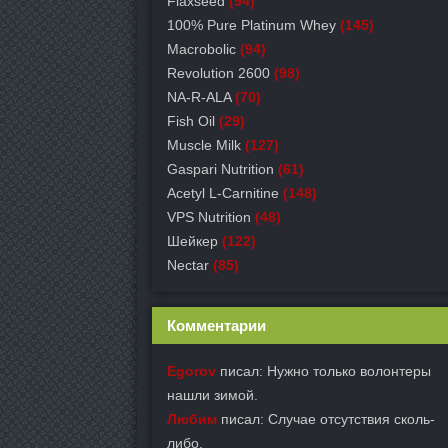
Flaxseed
(94)
100% Pure Platinum Whey
(145)
Macrobolic
(94)
Revolution 2600
(98)
NA-R-ALA
(70)
Fish Oil
(29)
Muscle Milk
(127)
Gaspari Nutrition
(61)
Acetyl L-Carnitine
(148)
VPS Nutrition
(48)
Шейкер
(122)
Nectar
(85)
Комментарии
Egorov
писал: Нужно только волонтеры
нашли зимой.
Любим
писал: Случае отсутствия сколь-
либо.