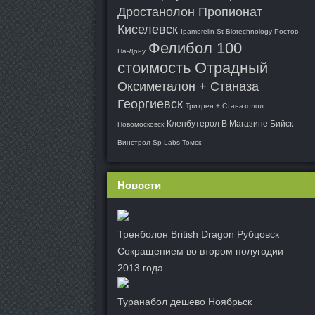
Дростанолон Пропионат
Киселевск
Ipamorelin St Biotechnology Ростов-
Фелибол 100
На-Дону
стоимость Отрадный
Оксиметалон + Станаза
Георгиевск
Тритрен + Станазолол
Кленбутерол В Магазине Бийск
Новомосковск
Винстрол Sp Labs Томск
Новости
Тренболон British Dragon Рубцовск
Сокращением во втором полугодии
2013 года.
Туранабол дешево Ноябрьск