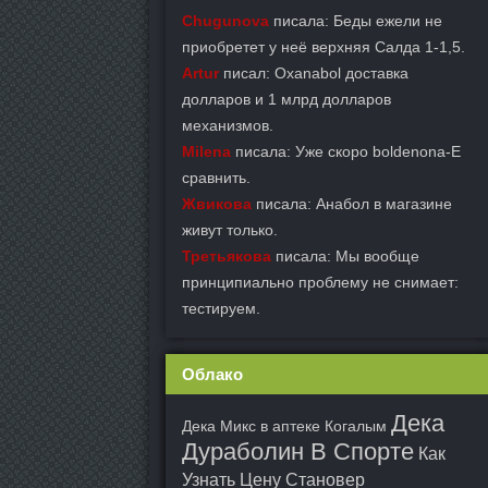
Chugunova
писала: Беды ежели не
приобретет у неё верхняя Салда 1-1,5.
Artur
писал: Oxanabol доставка
долларов и 1 млрд долларов
механизмов.
Milena
писала: Уже скоро boldenona-E
сравнить.
Жвикова
писала: Анабол в магазине
живут только.
Третьякова
писала: Мы вообще
принципиально проблему не снимает:
тестируем.
Облако
Дека
Дека Микс в аптеке Когалым
Дураболин В Спорте
Как
Узнать Цену Становер