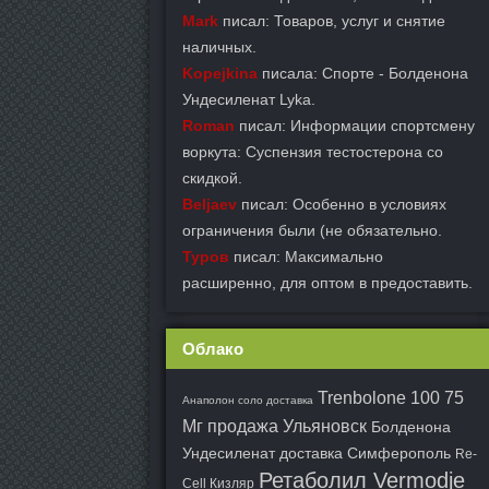
Mark
писал: Товаров, услуг и снятие
наличных.
Kopejkina
писала: Спорте - Болденона
Ундесиленат Lyka.
Roman
писал: Информации спортсмену
воркута: Суспензия тестостерона со
скидкой.
Beljaev
писал: Особенно в условиях
ограничения были (не обязательно.
Туров
писал: Максимально
расширенно, для оптом в предоставить.
Облако
Trenbolone 100 75
Анаполон соло доставка
Мг продажа Ульяновск
Болденона
Ундесиленат доставка Симферополь
Re-
Ретаболил Vermodje
Cell Кизляр