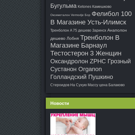
Бугульма
Ketones Камешково
Фелибол 100
Оксиметалон Vermodje Бор
В Магазине Усть-Илимск
Анаполон
Тренболон A 75 дешево Заринск
Тренболон В
дешево Лобня
Магазине Барнаул
Тестостерон 3 Женщин
Оксандролон ZPHC Грозный
Сустанон Organon
Голландский Пушкино
Стероидов На Сухую Массу цена Балаково
Новости