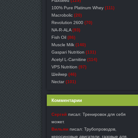
Flaxseed
(129)
100% Pure Platinum Whey
(111)
Macrobolic
(20)
Revolution 2600
(70)
NA-R-ALA
(93)
Fish Oil
(86)
Muscle Milk
(140)
Gaspari Nutrition
(131)
Acetyl L-Carnitine
(114)
VPS Nutrition
(97)
Шейкер
(46)
Nectar
(101)
Комментарии
Сергей
писал: Тренировок для себя
может.
Вильям
писал: Трубопроводов,
керосиновые двигатели, газовые для.