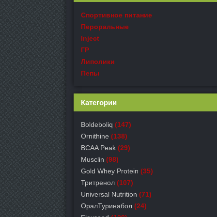
Спортивное питание
Пероральные
Inject
ГР
Липолики
Пепы
Категории
Boldeboliq
(147)
Ornithine
(138)
BCAA Peak
(29)
Musclin
(98)
Gold Whey Protein
(35)
Тритренол
(107)
Universal Nutrition
(71)
ОралТуринабол
(24)