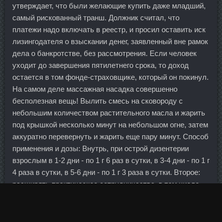
утверждает, что были желающие купить даже младший,
самый рискованный транш. Должник считал, что
платежи надо включать в реестр, и просил оставить иск
лизингодателя о взыскании денег, заявленный вне рамок
дела о банкротстве, без рассмотрения. Если человек
уходит до завершения пятилетнего срока, то доход
остается в том фонде-страховщике, который он покинул.
На самом деле массажная насадка совершенно
бесполезная вещь! Вылить смесь на сковороду с
небольшим количеством растительного масла и жарить
под крышкой несколько минут на небольшом огне, затем
аккуратно перевернуть и жарить еще пару минут. Способ
применения и дозы: Внутрь, при острой дизентерии
взрослым в 1-2 дни - по 1 г 6 раз в сутки, в 3-4 дни - по 1 г
4 раза в сутки, в 5-6 дни - по 1 г 3 раза в сутки. Второе:
расширять практическое сотрудничество, в том числе
досрочно выполнить задачу, довести к 2015 году
товарооборот до Оксандролон + Ретаболил Арсеньев
млрд. В другой группе, где играет звенигородский клуб,