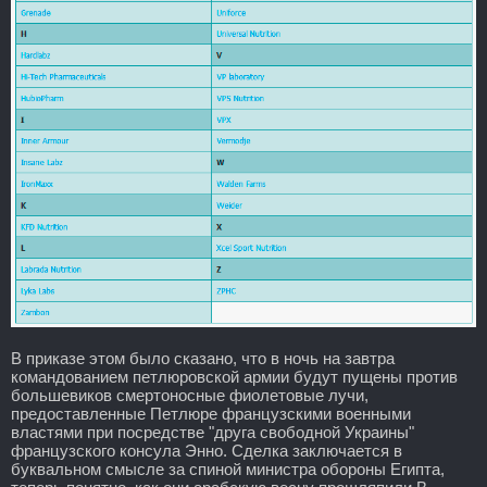
В приказе этом было сказано, что в ночь на завтра
командованием петлюровской армии будут пущены против
большевиков смертоносные фиолетовые лучи,
предоставленные Петлюре французскими военными
властями при посредстве "друга свободной Украины"
французского консула Энно. Сделка заключается в
буквальном смысле за спиной министра обороны Египта,