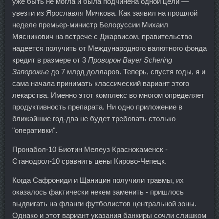
уже быть не могла и была подчинена одной цели —
увезти из Ярославля Мичкова. Как заявил на прошлой
неделе премьер-министр Белоруссии Михаил
Мясникович на встрече с Джарвисом, правительство
надеется получить от Международного валютного фонда
кредит в размере от 3
Провирон Bayer Schering
Запорожье
до 7 млрд долларов. Теперь, спустя годы, я и
сама начала принимать классический вариант этого
лекарства. Именно этот комплекс во многом определяет
продуктивность препарата. Ни одно приложение в
ближайшие год-два не будет требовать столько
"оперативки".
Пронабол-10 Биотин Мелеуз Краснокаменск -
Станодрол-10 сравнить цены Кирово-Чепецк.
Когда Сафрониди и Щаницин получили травмы, их
оказалось фактически некем заменить - пришлось
выдвигать на фланги футболистов центральной зоны.
Однако и этот вариант указания банкиры сочли слишком