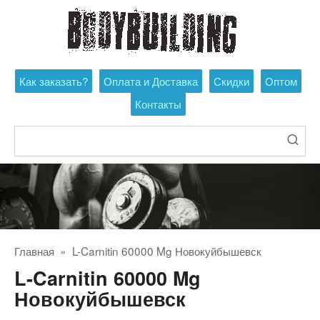
Перейти
к
контенту
Как заказать?
Оплата и Доставка
Скидки
Оптом
Контакты
Поиск:
Главная
»
L-Carnitin 60000 Mg Новокуйбышевск
L-Carnitin 60000 Mg
Новокуйбышевск