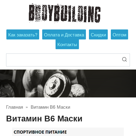
Перейти
к
контенту
Как заказать?
Оплата и Доставка
Скидки
Оптом
Контакты
Поиск:
Главная
»
Витамин В6 Маски
Витамин В6 Маски