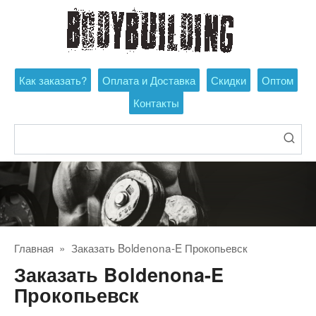
Перейти
к
контенту
Как заказать?
Оплата и Доставка
Скидки
Оптом
Контакты
Поиск:
Главная
»
Заказать Boldenona-E Прокопьевск
Заказать Boldenona-E
Прокопьевск